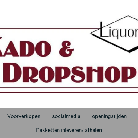
Voorverkopen
socialmedia
openingstijden
Pakketten inleveren/ afhalen