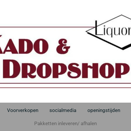
Voorverkopen
socialmedia
openingstijden
Pakketten inleveren/ afhalen